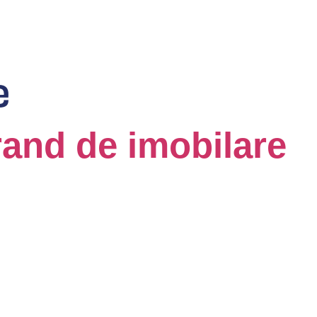
Acasa
e
and de imobilare