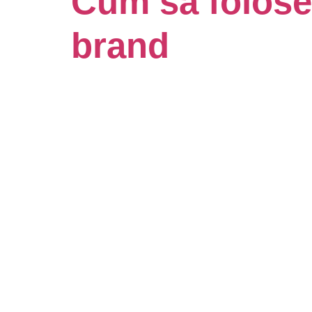
Cum să foloseș
brand