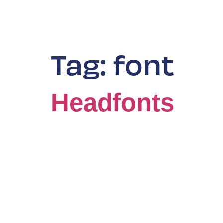
Tag:
font
Headfonts